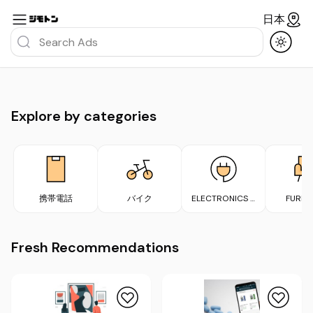
日本
Explore by categories
携帯電話
バイク
ELECTRONICS &
FURNI
APPLIANCES
Fresh Recommendations