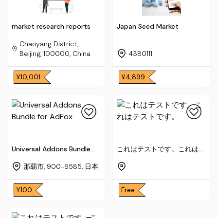
market research reports
Japan Seed Market
Chaoyang District,
Beijing, 100000, China
4380111
¥10,001
¥4,899
Universal Addons Bundle
これはテストです。これはテ
for AdFox
ストです。
那覇市, 900-8585, 日本
¥100
Free