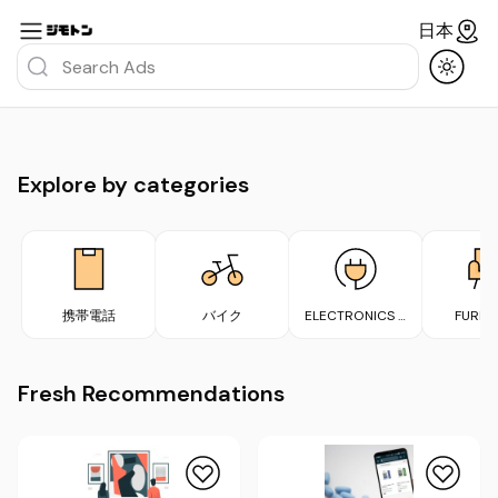
日本
Explore by categories
携帯電話
バイク
ELECTRONICS &
FURNI
APPLIANCES
Fresh Recommendations