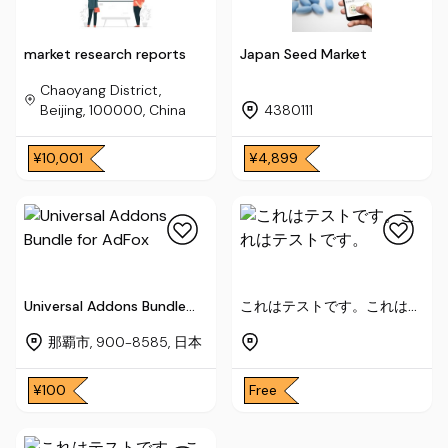
market research reports
Japan Seed Market
Chaoyang District,
Beijing, 100000, China
4380111
¥10,001
¥4,899
Universal Addons Bundle
これはテストです。これはテ
for AdFox
ストです。
那覇市, 900-8585, 日本
¥100
Free