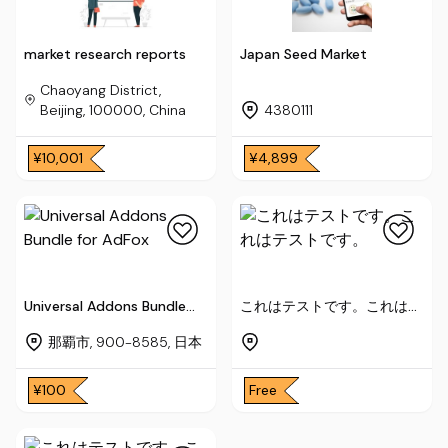
market research reports
Japan Seed Market
Chaoyang District,
Beijing, 100000, China
4380111
¥10,001
¥4,899
Universal Addons Bundle
これはテストです。これはテ
for AdFox
ストです。
那覇市, 900-8585, 日本
¥100
Free