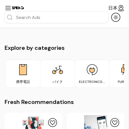
日本
Explore by categories
携帯電話
バイク
ELECTRONICS &
FURNI
APPLIANCES
Fresh Recommendations