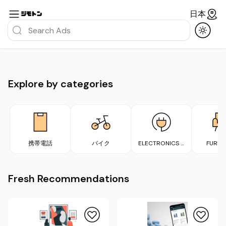
日本
Explore by categories
携帯電話
バイク
ELECTRONICS &
FURNI
APPLIANCES
Fresh Recommendations