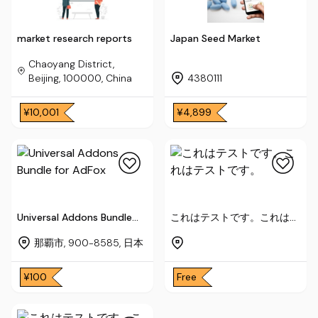
market research reports
Japan Seed Market
Chaoyang District,
Beijing, 100000, China
4380111
¥10,001
¥4,899
Universal Addons Bundle
これはテストです。これはテ
for AdFox
ストです。
那覇市, 900-8585, 日本
¥100
Free