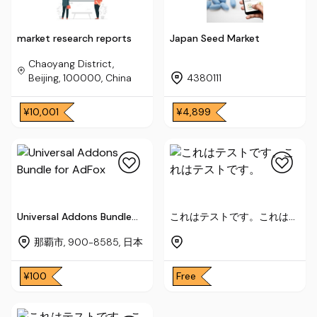
market research reports
Japan Seed Market
Chaoyang District,
Beijing, 100000, China
4380111
¥10,001
¥4,899
Universal Addons Bundle
これはテストです。これはテ
for AdFox
ストです。
那覇市, 900-8585, 日本
¥100
Free