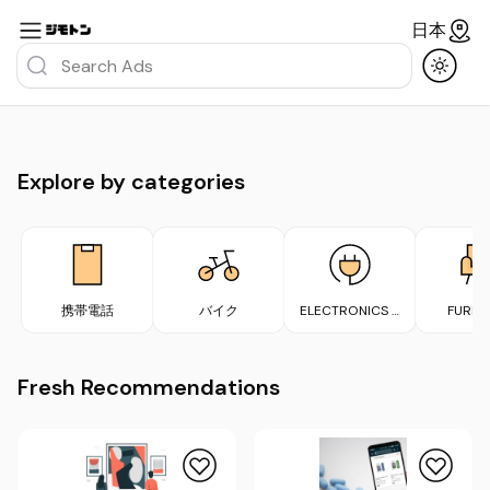
日本
Explore by categories
携帯電話
バイク
ELECTRONICS &
FURNI
APPLIANCES
Fresh Recommendations