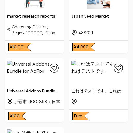
market research reports
Japan Seed Market
Chaoyang District,
Beijing, 100000, China
4380111
¥10,001
¥4,899
Universal Addons Bundle
これはテストです。これはテ
for AdFox
ストです。
那覇市, 900-8585, 日本
¥100
Free