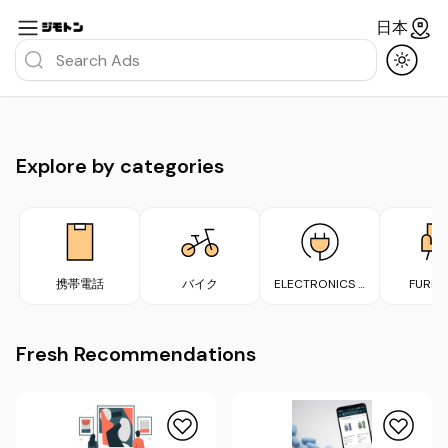
日本
Explore by categories
携帯電話
バイク
ELECTRONICS &
FURNI
APPLIANCES
Fresh Recommendations