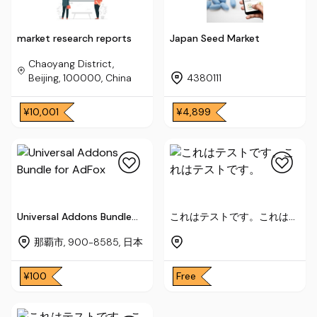
market research reports
Japan Seed Market
Chaoyang District,
Beijing, 100000, China
4380111
¥10,001
¥4,899
Universal Addons Bundle
これはテストです。これはテ
for AdFox
ストです。
那覇市, 900-8585, 日本
¥100
Free