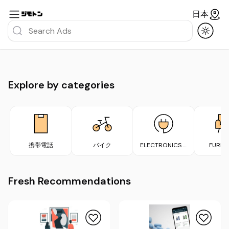
日本
Explore by categories
携帯電話
バイク
ELECTRONICS &
FURNI
APPLIANCES
Fresh Recommendations