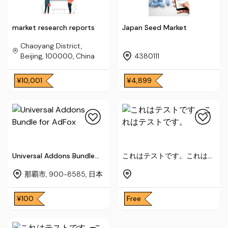
market research reports
Japan Seed Market
Chaoyang District,
Beijing, 100000, China
4380111
¥10,001
¥4,899
Universal Addons Bundle
これはテストです。これはテ
for AdFox
ストです。
那覇市, 900-8585, 日本
¥100
Free