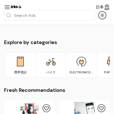
日本
Explore by categories
携帯電話
バイク
ELECTRONICS &
FURNI
APPLIANCES
Fresh Recommendations