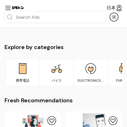
日本
Explore by categories
携帯電話
バイク
ELECTRONICS &
FURNI
APPLIANCES
Fresh Recommendations