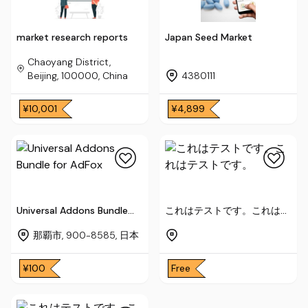
market research reports
Japan Seed Market
Chaoyang District,
Beijing, 100000, China
4380111
¥10,001
¥4,899
Universal Addons Bundle
これはテストです。これはテ
for AdFox
ストです。
那覇市, 900-8585, 日本
¥100
Free