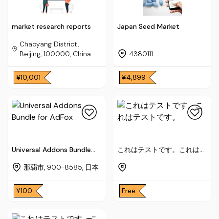
market research reports
Japan Seed Market
Chaoyang District,
Beijing, 100000, China
4380111
¥10,001
¥4,899
Universal Addons Bundle
これはテストです。これはテ
for AdFox
ストです。
那覇市, 900-8585, 日本
¥100
Free