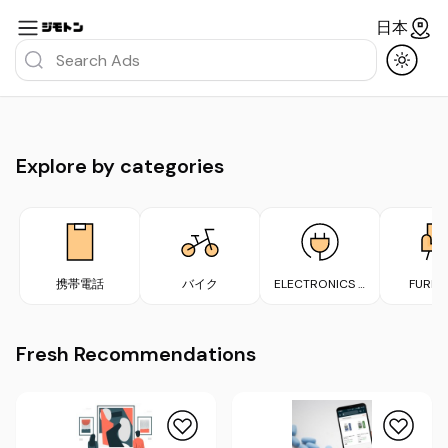
日本
Explore by categories
携帯電話
バイク
ELECTRONICS &
FURNI
APPLIANCES
Fresh Recommendations