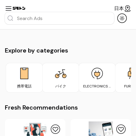
日本
Explore by categories
携帯電話
バイク
ELECTRONICS &
FURNI
APPLIANCES
Fresh Recommendations