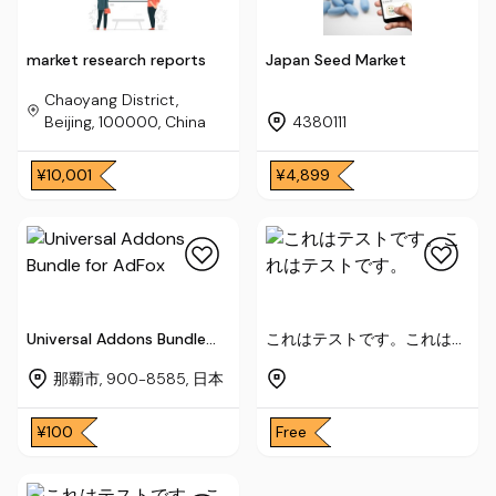
market research reports
Japan Seed Market
Chaoyang District,
Beijing, 100000, China
4380111
¥10,001
¥4,899
Universal Addons Bundle
これはテストです。これはテ
for AdFox
ストです。
那覇市, 900-8585, 日本
¥100
Free