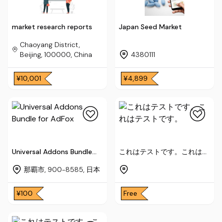
market research reports
Japan Seed Market
Chaoyang District,
Beijing, 100000, China
4380111
¥10,001
¥4,899
Universal Addons Bundle
これはテストです。これはテ
for AdFox
ストです。
那覇市, 900-8585, 日本
¥100
Free