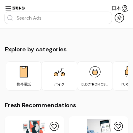
日本
Explore by categories
携帯電話
バイク
ELECTRONICS &
FURNI
APPLIANCES
Fresh Recommendations