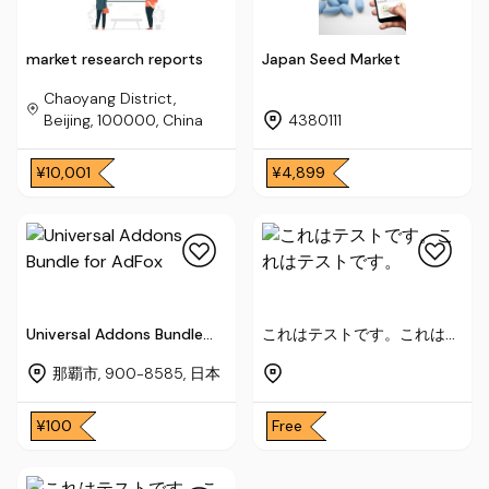
market research reports
Japan Seed Market
Chaoyang District,
Beijing, 100000, China
4380111
¥10,001
¥4,899
Universal Addons Bundle
これはテストです。これはテ
for AdFox
ストです。
那覇市, 900-8585, 日本
¥100
Free