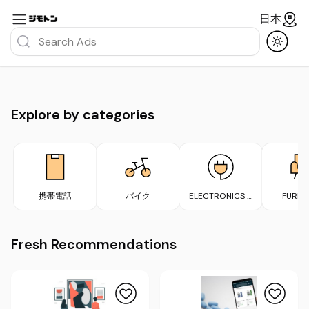
日本
Explore by categories
携帯電話
バイク
ELECTRONICS &
FURNI
APPLIANCES
Fresh Recommendations