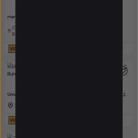
market research reports
Japan Seed Market
Chaoyang District,
Beijing, 100000, China
4380111
¥10,001
¥4,899
Universal Addons Bundle
これはテストです。これはテ
for AdFox
ストです。
那覇市, 900-8585, 日本
¥100
Free